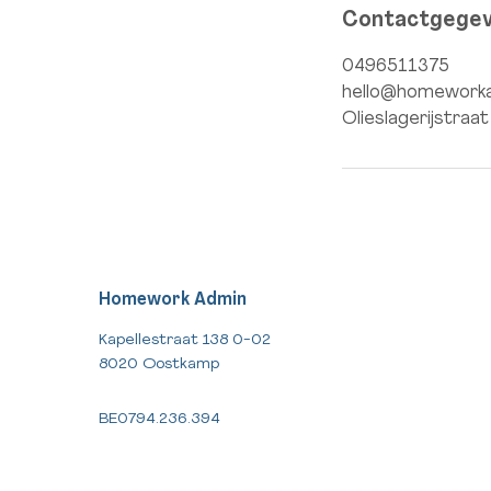
Contactgege
0496511375
hello@homework
Olieslagerijstraa
Homework Admin
Kapellestraat 138 0-02
8020 Oostkamp
BE0794.236.394