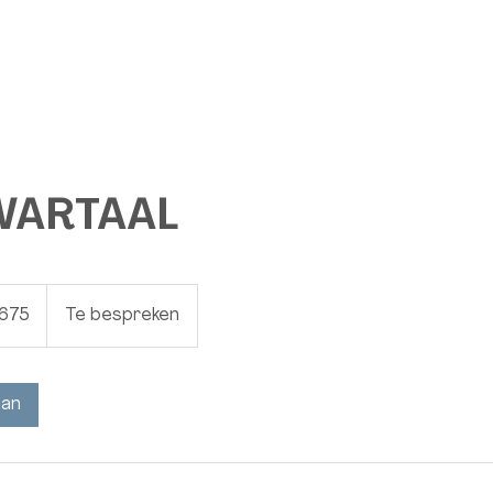
WARTAAL
.675
Te bespreken
aan