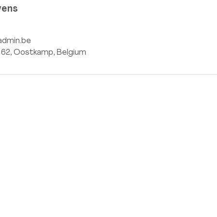
vens
admin.be
t 62, Oostkamp, Belgium