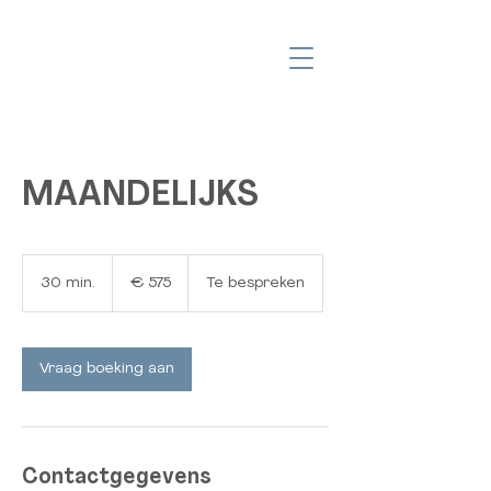
MAANDELIJKS
575
euro
30 min.
3
€ 575
Te bespreken
0
m
i
n
Vraag boeking aan
.
Contactgegevens